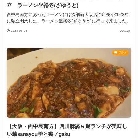
立 ラーメン坐裕冬(ざゆうと)
西中島南方にあったラーメンにぼ次朗新大阪店の店長が2022年
に独立開業した、ラーメン坐裕冬(ざゆうと)に行って来ました。
2024-09-08
pecaoji
グルメ
【大阪・西中島南方】四川麻婆豆腐ランチが美味し
い華sansyou学と鶏ノgaku