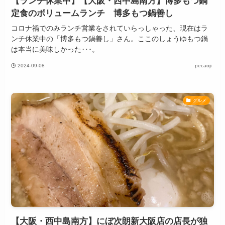
【ランチ休業中】【大阪・西中島南方】博多もつ鍋
定食のボリュームランチ 博多もつ鍋善し
コロナ禍でのみランチ営業をされていらっしゃった、現在はラ
ンチ休業中の「博多もつ鍋善し」さん。ここのしょうゆもつ鍋
は本当に美味しかった‥･。
2024-09-08
pecaoji
グルメ
【大阪・西中島南方】にぼ次朗新大阪店の店長が独