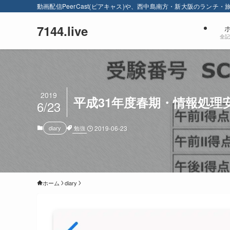
動画配信PeerCast(ピアキャス)や、西中島南方・新大阪のランチ
7144.live
全記
2019
平成31年度春期・情報処理
6/23
勉強
diary
2019-06-23
ホーム
diary