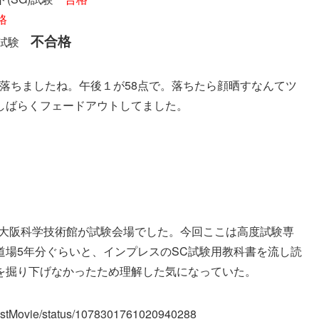
格
不合格
)試験
落ちましたね。午後１が58点で。落ちたら顔晒すなんてツ
しばらくフェードアウトしてました。
る大阪科学技術館が試験会場でした。今回ここは高度試験専
道場5年分ぐらいと、インプレスのSC試験用教科書を流し読
を掘り下げなかったため理解した気になっていた。
rCastMovie/status/1078301761020940288