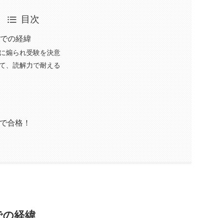
目次
までの経緯
に煽られ受験を決意
て、読解力で耐える
目で合格！
での経緯