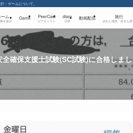
・旅行・ゲームについて。
ホーム
PeerCast
diary
旅行
Game
動画配信
事を表示
ピアキャスト
日常
訪れた場所・好きな景
安全確保支援士試験(SC試験)に合格しま